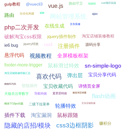
路由守卫
vuex
vue项目实战
gulp教程
@vuecli3
vue.js
破解
自动化构建
ajax
路由
网站管理系统
京东装修
在线生成
php二次开发
淘宝店铺装修教程
破解淘宝css权限
jquery插件制作
jquery特效
css3
源码分享
ie6 bug
注册插件
悬浮代码
视频教程
全屏模板框架
footer-more-trigger
鼠标滑过特效
sn-simple-logo
淘宝店铺装修经验汇总
宝贝分享代码
弹出层
喜欢代码
购物车代码
登陆插件
宝贝收藏代码
详情页全屏
修改淘宝销量
天猫关注带数字
导航特效
遮罩层特效
flash动画
京东店铺装修
模块下10px问题
二级下拉菜单
轮播特效
插件下载
淘宝漏洞
鼠标跟随
赚积分
隐藏的店招/模块
css3边框阴影