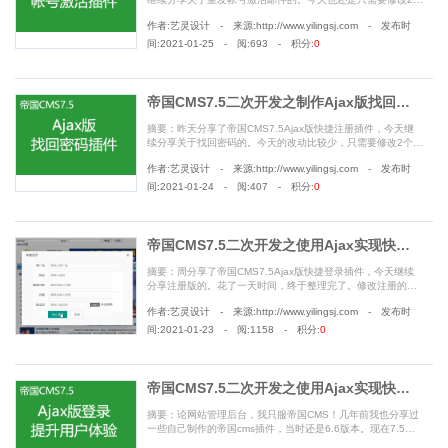
系统文件，调用只需要3行代码。弹窗版和系统默认页面均支持
作者:艺灵设计 - 来源:http://www.yilingsj.com - 发布时
ajax提交，快来看看吧............
间:2021-01-25 - 阅:693 - 积分:
0
帝国CMS7.5二次开发之制作Ajax版找回密码插件
摘要：昨天分享了帝国CMS7.5Ajax版快捷注册插件，今天继
续分享关于找回密码的。今天的改动比较少，只需要修改2个系
统文件。这两个文件在昨天都有出现过，下面开始今天的教
作者:艺灵设计 - 来源:http://www.yilingsj.com - 发布时
程............
间:2021-01-24 - 阅:407 - 积分:
0
帝国CMS7.5二次开发之使用Ajax实现快捷注册并检测密码强弱度
摘要：周分享了帝国CMS7.5Ajax版快捷登录插件，今天继续
分享注册版的。花了一天时间，终于整理完了。修改注册的话
会改动4个系统文件，然后前端继续做了优化。用户在输入时就
作者:艺灵设计 - 来源:http://www.yilingsj.com - 发布时
进行提示，比如密码为纯数字时提示弱，密码中带字母和下划
线时会提示强...........
间:2021-01-23 - 阅:1158 - 积分:
0
帝国CMS7.5二次开发之使用Ajax实现快捷登录，提升用户体验
摘要：论网站管理后台，我只服帝国CMS！几年前我也分享过
一些自己制作的帝国cms插件，当时还是6.6版本。现在7.5版
本已经发布快3年了，刚好前两天又有网友因插件的事情咨询