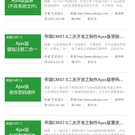
摘要：在1月17号的时候，艺灵分享了帝国CMS7.5 Ajax版快
捷登陆插件。当时是需要修改系统文件的，今天带来一种全新
的方法。不需要修改系统文件，更加适用于小白，只需要引入2
作者:艺灵设计 - 来源:http://www.yilingsj.com - 发布时
行js代码即可实现想要的功能............
间:2021-02-09 - 阅:866 - 积分:
0
帝国CMS7.5二次开发之制作Ajax版登陆注册二合一插件
摘要：之前单独分享了登陆插件、注册插件，今天这篇将把登
陆、注册合二为一。除了兼容之前的独立插件外，还提供Tab
切换的版本，同时也是支持系统默认登陆页、注册页的。并且
作者:艺灵设计 - 来源:http://www.yilingsj.com - 发布时
还新增了前端校验，强烈建议使用这款插件............
间:2021-01-31 - 阅:971 - 积分:
0
帝国CMS7.5二次开发之制作Ajax版密码安全修改插件
摘要：上一篇分享了帝国CMS7.5Ajax版重发帐号激活插件，
今天继续分享制作一个修改密码的插件。今天仍只需要修改2个
系统文件，调用只需要2行代码。考虑到安全因素，本次没有弹
作者:艺灵设计 - 来源:http://www.yilingsj.com - 发布时
窗版，只在原始页面上添加新功能............
间:2021-01-30 - 阅:498 - 积分:
0
帝国CMS7.5二次开发之制作Ajax版重发帐号激活插件
摘要：上一篇分享了帝国CMS7.5Ajax版找回密码插件，今天
继续分享关于重发帐号激活邮件的。今天也还是只需要修改2个