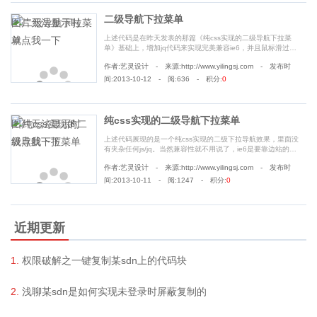
二级导航下拉菜单
上述代码是在昨天发表的那篇《纯css实现的二级导航下拉菜
单》基础上，增加jq代码来实现完美兼容ie6，并且鼠标滑过时
滑动动画展现出来，比之前的直接显示要让人舒服的多。而且
作者:艺灵设计 - 来源:http://www.yilingsj.com - 发布时
此段jq中解决了多次瞬间滑过时会出现多个触发点同时执行动
画的bug，但......
间:2013-10-12 - 阅:636 - 积分:
0
纯css实现的二级导航下拉菜单
上述代码展现的是一个纯css实现的二级下拉导航效果，里面没
有夹杂任何js/jq。当然兼容性就不用说了，ie6是要靠边站的。
源码中应用了伪类，在ie6中支持的伪类非常有限。正是由于
作者:艺灵设计 - 来源:http://www.yilingsj.com - 发布时
ie6的限制，致使我们在写代码时不得不使用大量的js/jq来替代
伪类。......
间:2013-10-11 - 阅:1247 - 积分:
0
近期更新
权限破解之一键复制某sdn上的代码块
浅聊某sdn是如何实现未登录时屏蔽复制的