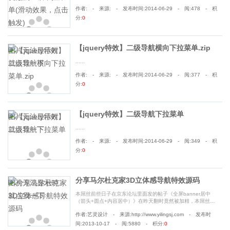
作者: - 来源: - 发布时间:2014-06-29 - 阅:478 - 积
分:
0
【jquery特效】二级导航横向下拉菜单.zip
......
作者: - 来源: - 发布时间:2014-06-29 - 阅:377 - 积
分:
0
【jquery特效】二级导航下拉菜单
......
作者: - 来源: - 发布时间:2014-06-29 - 阅:349 - 积
分:
0
分享马尔杜克家3D立体感导航特效源码
本屌丝前些日子在京东论坛里面发的帖子《全屏banner居中
（箭头+圆点+内容居中）》在昨天翻时竟然被加精，本屌丝深
感万分荣幸，于是决定分享本店（马尔杜克旗舰店）的狂拽炫
作者:艺灵设计 - 来源:http://www.yilingsj.com - 发布时
酷屌炸天的3D立体感导航特效分享给大家。店铺预览地址......
间:2013-10-17 - 阅:5880 - 积分:
0