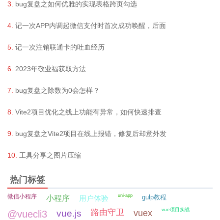
bug复盘之如何优雅的实现表格跨页勾选
记一次APP内调起微信支付时首次成功唤醒，后面
记一次注销联通卡的吐血经历
2023年敬业福获取方法
bug复盘之除数为0会怎样？
Vite2项目优化之线上功能有异常，如何快速排查
bug复盘之Vite2项目在线上报错，修复后却意外发
工具分享之图片压缩
热门标签
微信小程序
uni-app
gulp教程
小程序
用户体验
vue项目实战
路由守卫
vue.js
vuex
@vuecli3