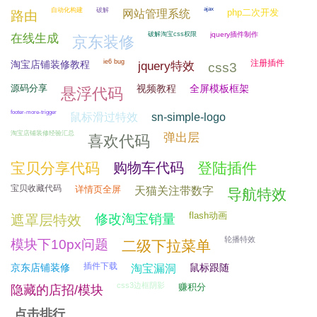
ajax
自动化构建
破解
php二次开发
网站管理系统
路由
破解淘宝css权限
jquery插件制作
在线生成
京东装修
ie6 bug
注册插件
淘宝店铺装修教程
jquery特效
css3
源码分享
视频教程
全屏模板框架
悬浮代码
footer-more-trigger
鼠标滑过特效
sn-simple-logo
淘宝店铺装修经验汇总
弹出层
喜欢代码
宝贝分享代码
购物车代码
登陆插件
宝贝收藏代码
详情页全屏
天猫关注带数字
导航特效
flash动画
修改淘宝销量
遮罩层特效
轮播特效
模块下10px问题
二级下拉菜单
插件下载
京东店铺装修
鼠标跟随
淘宝漏洞
css3边框阴影
赚积分
隐藏的店招/模块
点击排行