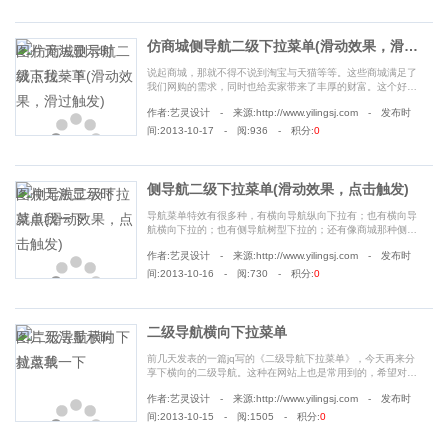
仿商城侧导航二级下拉菜单(滑动效果，滑过触发)
说起商城，那就不得不说到淘宝与天猫等等。这些商城满足了
我们网购的需求，同时也给卖家带来了丰厚的财富。这个好像
扯远了，还是直接说主题吧。下面以天猫商城侧导航为例。至
作者:艺灵设计 - 来源:http://www.yilingsj.com - 发布时
于天猫商城侧导航是什么样子，读者可上天猫上逛一逛就知道
了。源......
间:2013-10-17 - 阅:936 - 积分:
0
侧导航二级下拉菜单(滑动效果，点击触发)
导航菜单特效有很多种，有横向导航纵向下拉有；也有横向导
航横向下拉的；也有侧导航树型下拉的；还有像商城那种侧导
航下拉效果等等。前面两种已经在前面分享过源码了，那么今
作者:艺灵设计 - 来源:http://www.yilingsj.com - 发布时
天就来分享第三种，也就是侧导航树型......
间:2013-10-16 - 阅:730 - 积分:
0
二级导航横向下拉菜单
前几天发表的一篇jq写的《二级导航下拉菜单》，今天再来分
享下横向的二级导航。这种在网站上也是常用到的，希望对读
者有帮助，需要的直接拷走源码便是。
作者:艺灵设计 - 来源:http://www.yilingsj.com - 发布时
......
间:2013-10-15 - 阅:1505 - 积分:
0