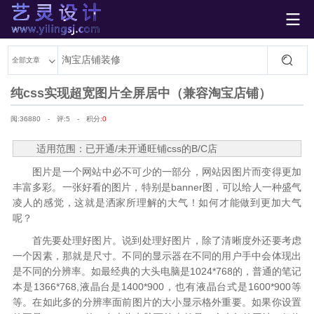

艺灵设计
全部文章
纯css实现超宽图片全屏居中（兼容淘宝店铺）
阅:
36880 - 评:5 - 积分:
0
适用范围：已开通/未开通旺铺css的B/C店
图片是一个网站中必不可少的一部分，网站因图片而变得更加
丰富多彩。一张好看的图片，特别是banner图，可以给人一种盛气
凌人的感觉，这就是洒家所理解的大气！如何才能做到更加大气
呢？
首先要处理好图片。说到处理好图片，除了清晰度外还要考虑
一个因素，那就是尺寸。不同的显示器在不同的用户手中会体现出
是不同的分辨率。如最经典的大头电脑是1024*768的，普通的笔记
本是1366*768,液晶台是1400*900，也有液晶台式是1600*900等
等。在如此多的分辨率面前图片的大小显示格外重要。如果你设置