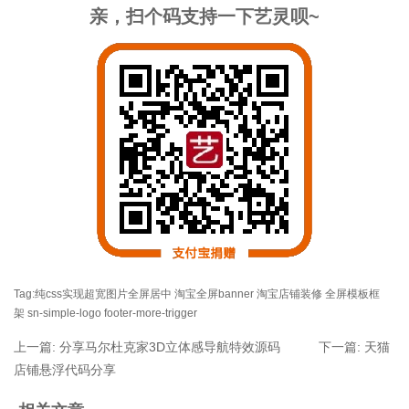
亲，扫个码支持一下艺灵呗~
Tag:
纯css实现超宽图片全屏居中
淘宝全屏banner
淘宝店铺装修
全屏模板框
架
sn-simple-logo
footer-more-trigger
上一篇:
分享马尔杜克家3D立体感导航特效源码
下一篇:
天猫
店铺悬浮代码分享