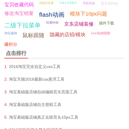
详情页全屏
天猫关注带数字
导航特效
遮罩层特效
宝贝收藏代码
修改淘宝销量
模块下10px问题
flash动画
轮播特效
插件下载
京东店铺装修
二级下拉菜单
淘宝漏洞
css3边框阴影
隐藏的店招/模块
鼠标跟随
赚积分
点击排行
2016淘宝完全自定义css工具
淘宝天猫2016最新css悬浮工具
淘宝基础版店铺自由编辑页头页面工具
淘宝基础版店铺自主授权工具
淘宝基础版店铺真正去除页头10px工具