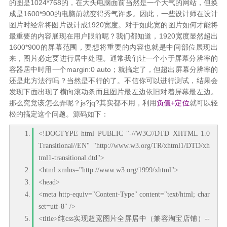
的图是1024*768的，在大头电脑面前当然是一个大气的网站，但换
成是1600*900的电脑前就变得秀气许多。因此，一些设计师在设计
图片时经常将图片设计成1920宽度。对于如此宽的图片如何才能将
最重要的内容展现在用户眼前呢？我们都知道，1920宽度显然超出
1600*900的屏幕范围，要想将重要的内容也就是中间部位展现出
来，图片必定要进行居中处理。通常我们让一个小于屏幕分辨率的
容器居中时用一个margin:0 auto；就搞定了，但超出屏幕分辨率的
还是此方法行吗？当然是不行的了。不信你可以进行测试，结果会
发现下面出现了横向滚动条而且图片最左边依旧对着屏幕最左边。
那么究竟该怎么弄呢？js?jq?其实都不用，利用
负值+定位
就可以轻
松的搞定这个问题。源码如下：
<!DOCTYPE html PUBLIC "-//W3C//DTD XHTML 1.0
Transitional//EN" "http://www.w3.org/TR/xhtml1/DTD/xh
tml1-transitional.dtd">
<html xmlns="http://www.w3.org/1999/xhtml">
<head>
<meta http-equiv="Content-Type" content="text/html; char
set=utf-8" />
<title>纯css实现超宽图片全屏居中（兼容淘宝店铺）--