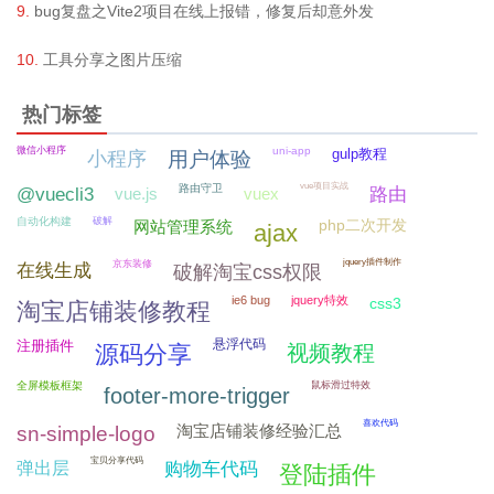
bug复盘之Vite2项目在线上报错，修复后却意外发
工具分享之图片压缩
热门标签
微信小程序
uni-app
gulp教程
小程序
用户体验
vue项目实战
路由守卫
@vuecli3
vue.js
vuex
路由
自动化构建
破解
php二次开发
网站管理系统
ajax
jquery插件制作
京东装修
在线生成
破解淘宝css权限
ie6 bug
jquery特效
css3
淘宝店铺装修教程
悬浮代码
注册插件
源码分享
视频教程
全屏模板框架
鼠标滑过特效
footer-more-trigger
喜欢代码
淘宝店铺装修经验汇总
sn-simple-logo
宝贝分享代码
弹出层
购物车代码
登陆插件