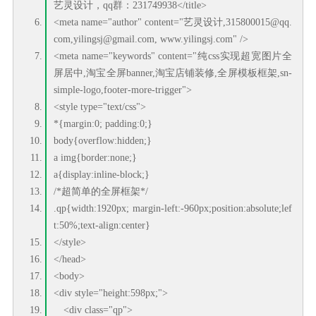
艺灵设计，qq群：231749938</title>
<meta name="author" content="艺灵设计,315800015@qq.
com,yilingsj@gmail.com, www.yilingsj.com" />
<meta name="keywords" content="纯css实现超宽图片全
屏居中,淘宝全屏banner,淘宝店铺装修,全屏模板框架,sn-
simple-logo,footer-more-trigger">
<style type="text/css">
*{margin:0; padding:0;}
body{overflow:hidden;}
a img{border:none;}
a{display:inline-block;}
/*超简单的全屏框架*/
.qp{width:1920px; margin-left:-960px;position:absolute;lef
t:50%;text-align:center}
</style>
</head>
<body>
<div style="height:598px;">
<div class="qp">