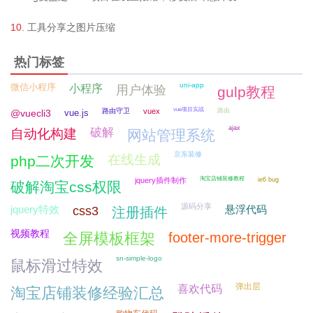
工具分享之图片压缩
热门标签
uni-app
微信小程序
小程序
用户体验
gulp教程
vue项目实战
路由守卫
vuex
路由
@vuecli3
vue.js
ajax
破解
自动化构建
网站管理系统
京东装修
在线生成
php二次开发
淘宝店铺装修教程
jquery插件制作
ie6 bug
破解淘宝css权限
源码分享
jquery特效
悬浮代码
css3
注册插件
视频教程
全屏模板框架
footer-more-trigger
sn-simple-logo
鼠标滑过特效
弹出层
喜欢代码
淘宝店铺装修经验汇总