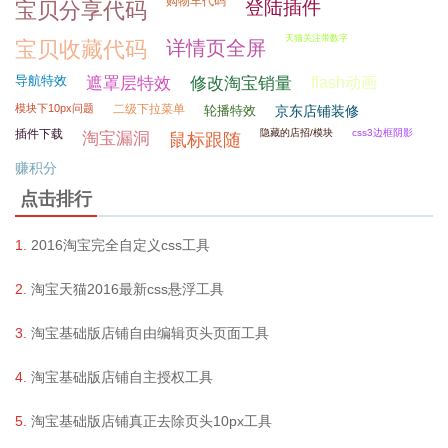
购物车代码
登陆插件
宝贝分享代码
天猫关注带数字
宝贝收藏代码
详情页全屏
导航特效
遮罩层特效
修改淘宝销量
flash动画
模块下10px问题
二级下拉菜单
轮播特效
京东店铺装修
插件下载
隐藏的店招/模块
css3边框阴影
淘宝漏洞
鼠标跟随
赚积分
点击排行
2016淘宝完全自定义css工具
淘宝天猫2016最新css悬浮工具
淘宝基础版店铺自由编辑页头页面工具
淘宝基础版店铺自主授权工具
淘宝基础版店铺真正去除页头10px工具