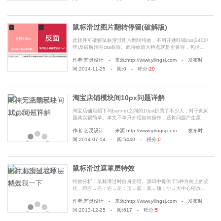
鼠标滑过图片翻转停留(破解版)
此软件可破解鼠标滑过图片翻转特效，不用开通旺铺css(2400/
年)及破解淘宝css权限。此特效最大特点就是全兼容，包括低
版本ie也能实现css3过渡效果......
作者:艺灵设计 - 来源:http://www.yilingsj.com - 发布时
间:2014-11-25 - 阅:0 - 积分:
20
淘宝店铺模块间10px问题详解
淘宝店铺店招下与banner之间的10px折腾了不少人，对于此问
题其实很简单。本文不单只介绍如何操作，还将问题产生原因
做出分析，便于读者在遇到问题时能够更好的解决。......
作者:艺灵设计 - 来源:http://www.yilingsj.com - 发布时
间:2014-07-14 - 阅:5440 - 积分:
0
鼠标滑过遮罩层特效
特效分析：鼠标滑过时自身变暗。源码中提供了5种方向上的变
化，即左→右；右→左；顶→底；底→顶；小→大中心缩放。
源码内有注释，亲们一看便知。......
作者:艺灵设计 - 来源:http://www.yilingsj.com - 发布时
间:2013-12-25 - 阅:617 - 积分:
5