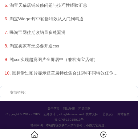
淘宝天猫店铺装修问题与技巧性经验汇总
淘宝Widget库中轮播特效从入门到精通
曝淘宝网往期改销量多处漏洞
淘宝卖家有无必要开通css
纯css实现超宽图片全屏居中（兼容淘宝店铺）
鼠标滑过图片显示遮罩层特效集合(16种不同特效任你挑选)
友情链接:
关于艺灵
网站地图
艺灵团队
Copyright © 2012 - 2022
艺灵设计
, all rights reserved. 技术支持：
艺灵设计
网站备案：
豫ICP备13015019号
特别申明：本站内容仅供个人学习参考，不做其它用途。

