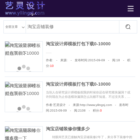

艺灵设计
全部文章
淘宝设计师模板打包下载0-10000
......
作者: - 来源: - 发布时间:2015-09-09 - 阅:18 - 积
分:
10
淘宝设计师模板打包下载0-10000
当别人在研究设计师模板权限的时候你还在研究模块漏洞？或
许到现在为止你连模块漏洞怎么玩都不知道。不过没关系，艺
灵已将淘宝设计师模板0-10000打包好了，即将交给人们群
作者:艺灵设计 - 来源:http://www.yilingsj.com - 发布时
众，玩出新花样就看你们的了......
间:2015-09-09 - 阅:2108 - 积分:
0
淘宝店铺装修你懂多少
转眼间艺灵已接触淘宝店铺装修2年了，来分享下装修中的