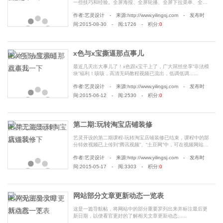
一些技巧和经验。全屏海报、全屏轮播、全屏下拉菜单、全屏
导航、破解淘宝css权限、模块漏洞............
作者:艺灵设计 - 来源:http://www.yilingsj.com - 发布时
间:2015-08-30 - 阅:1726 - 积分:
0
x色与x宝撕逼那点事儿
最近几天出大事儿了！x色跟x宝干上了，广大屌丝坐享“非法模
块”福利！咳咳，高清无码教程视频已流出，低调低调......
作者:艺灵设计 - 来源:http://www.yilingsj.com - 发布时
间:2015-06-12 - 阅:2530 - 积分:
0
第二期:玩转淘宝店铺装修
艺灵开设的第二期课程-玩转淘宝店铺装修已结束，课程中的部
分特效视频已上传到“腾讯视频”、“土豆网”中，可在视频网站中
搜索“艺灵设计”观看其它教学视频。艺灵设计第三期培训课程将
作者:艺灵设计 - 来源:http://www.yilingsj.com - 发布时
于2015-08-01开课，45天满课状态，快来看下吧。......
间:2015-05-17 - 阅:3303 - 积分:
0
网站部分文章更新动态一览表
这是一篇导航帖，将网站中的部分重要罗列出来并标注最后更
新日期，以便看官更好的了解相关文章更新动态......